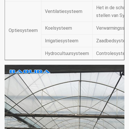
Het in de scha
Ventilatiesysteem
stellen van Sy
Koelsysteem
Verwarmingssy
Optiesysteem
Irrigatiesysteem
Zaadbedsyste
Hydrocultuursysteem
Controlesyste