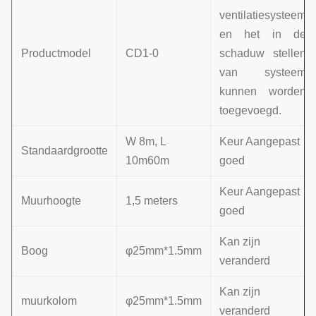
ventilatiesysteem
en het in de
Productmodel
CD1-0
schaduw stellen
van systeem
kunnen worden
toegevoegd.
W 8m, L
Keur Aangepast
Standaardgrootte
10m60m
goed
Keur Aangepast
Muurhoogte
1,5 meters
goed
Kan zijn
Boog
φ25mm*1.5mm
veranderd
Kan zijn
muurkolom
φ25mm*1.5mm
veranderd