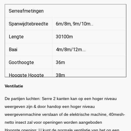
Serreafmetingen
Spanwijdtebreedte
6m/8m, 9m/10m…
Lengte
30100m
Baai
4m/8m/12m….
Goothoogte
36m
Hoogste Hoogte
38m
Ventilatie
De serreafmeting is veranderlijk
Uiteinden
volgens praktische situatie.
De partijen luchten: Serre 2 kanten kan op een hoger niveau
weergeven zijn & door handop een hoger niveau
weergevenmachine verslaan of de elektrische machine, 40mesh-
netto insect zal voor openingen worden aangeboden
Hoogste opening: U kunt de normale ventilatie van het op een