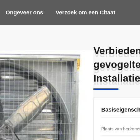
Ongeveer ons
Verzoek om een Citaat
Verbieden
Verbieden
gevogelt
gevogelt
Installati
Installati
Basiseigensc
Plaats van herkoms