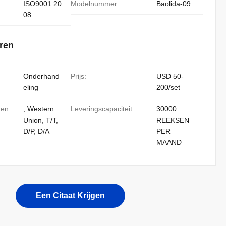
ISO9001:20
Modelnummer:
Baolida-09
08
ren
Onderhand
Prijs:
USD 50-
eling
200/set
den:
, Western
Leveringscapaciteit:
30000
Union, T/T,
REEKSEN
D/P, D/A
PER
MAAND
Een Citaat Krijgen