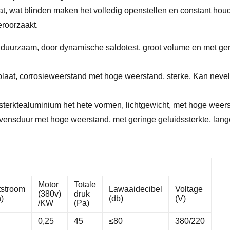
at, wat blinden maken het volledig openstellen en constant houd
eroorzaakt.
i en duurzaam, door dynamische saldotest, groot volume en met g
k plaat, corrosieweerstand met hoge weerstand, sterke. Kan ne
sterktealuminium het hete vormen, lichtgewicht, met hoge weer
evensduur met hoge weerstand, met geringe geluidssterkte, lang
Motor
Totale
tstroom
Lawaaidecibel
Voltage
(380v)
druk
)
(db)
(V)
/KW
(Pa)
0,25
45
≤80
380/220