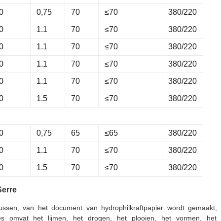
0
0,75
70
≤70
380/220
0
1.1
70
≤70
380/220
0
1.1
70
≤70
380/220
0
1.1
70
≤70
380/220
0
1.1
70
≤70
380/220
0
1.5
70
≤70
380/220
0
0,75
65
≤65
380/220
0
1.1
70
≤70
380/220
0
1.5
70
≤70
380/220
Serre
ssen, van het document van hydrophilkraftpapier wordt gemaakt, w
oces omvat het lijmen, het drogen, het plooien, het vormen, he