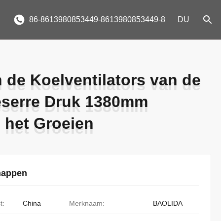
86-8613980853449-8613980853449-8
DU
 de Koelventilators van de
 de Koelventilators van de
eserre Druk 1380mm
eserre Druk 1380mm
e het Groeien
e het Groeien
happen
t:
China
Merknaam:
BAOLIDA