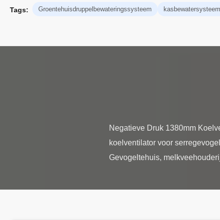
Groentehuisdruppelbewateringssysteem
kasbewatersystee
Tags:
Negatieve Druk 1380mm Koelvent
koelventilator voor serregevoge