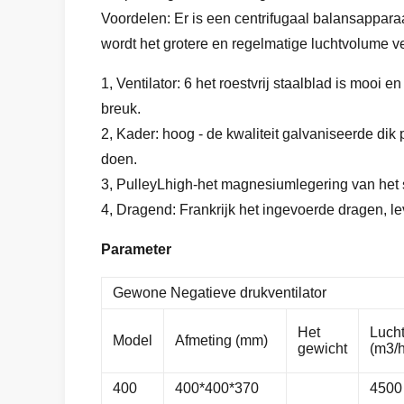
Voordelen: Er is een centrifugaal balansappara
wordt het grotere en regelmatige luchtvolume v
1, Ventilator: 6 het roestvrij staalblad is moo
breuk.
2, Kader: hoog - de kwaliteit galvaniseerde di
doen.
3, PulleyLhigh-het magnesiumlegering van het 
4, Dragend: Frankrijk het ingevoerde dragen, l
Parameter
Gewone Negatieve drukventilator
Het
Luch
Model
Afmeting (mm)
gewicht
(m3/h
400
400*400*370
4500