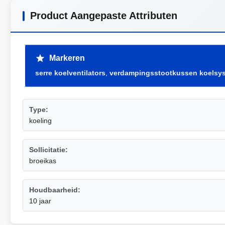
Product Aangepaste Attributen
Markeren
serre koelventilators
,
verdampingsstootkussen koelsy
Type:
koeling
Sollicitatie:
broeikas
Houdbaarheid:
10 jaar