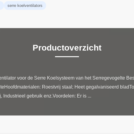
m
serre koelventilators
Productoverzicht
ilator voor de Serre Koelsysteem van het Serregevogelte Bes
lteHoofdmaterialen: Roestvrij staal; Heet gegalvaniseerd bladT