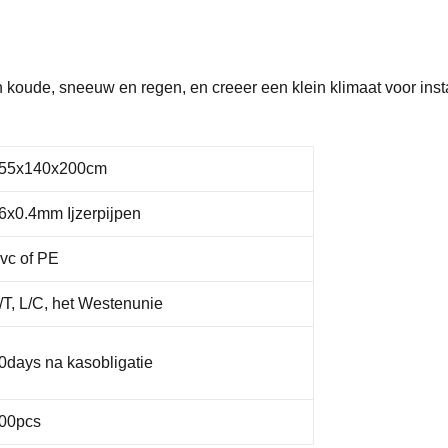
n koude, sneeuw en regen, en creeer een klein klimaat voor insta
55x140x200cm
6x0.4mm Ijzerpijpen
vc of PE
/T, L/C, het Westenunie
0days na kasobligatie
00pcs