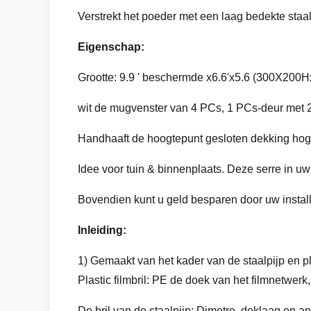
Verstrekt het poeder met een laag bedekte staal
Eigenschap:
Grootte: 9.9 ' beschermde x6.6'x5.6 (300X200
wit de mugvenster van 4 PCs, 1 PCs-deur met 2M
Handhaaft de hoogtepunt gesloten dekking hoge v
Idee voor tuin & binnenplaats. Deze serre in uw
Bovendien kunt u geld besparen door uw install
Inleiding:
1) Gemaakt van het kader van de staalpijp en 
Plastic filmbril: PE de doek van het filmnetwer
De bril van de staalpijp: Dimetre, deklaag en an