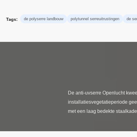
de polyserre landbouw
polytunnel serreuitrustingen
de se
Tags:
De anti-uvserre Openlucht kwee
installatiesvegetatieperiode gee