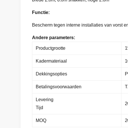
Functie:
Bescherm tegen interne installaties van vorst e
Andere parameters:
Productgrootte
1
Kadermateriaal
1
Dekkingsopties
P
Betalingsvoorwaarden
T
Levering
2
Tijd
MOQ
2