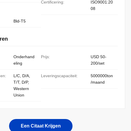
Certificering:
ISO9001:20
08
Bld-T5
ren
Onderhand
Prijs:
USD 50-
eling
200/set
den:
L/C, D/A,
Leveringscapaciteit:
5000000ton
T/T, D/P,
/maand
Western
Union
Een Citaat Krijgen