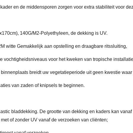
kader en de middensporen zorgen voor extra stabiliteit voor dez
Hx170cm), 140G/M2-Polyethyleen, de dekking is UV.
 witte Gemakkelijk aan opstelling en draagbare ritssluiting,
ochtigheidsniveaus voor het kweken van tropische installaties, 
 binnenplaats breidt uw vegetatieperiode uit geen kwestie waar
aties van zaden of knipsels te beginnen.
plastic bladdekking. De grootte van dekking en kaders kan van
k, met of zonder UV vanaf de verzoeken van cliënten;
tiroest vanaf verzoeken.