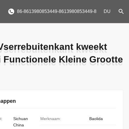
86-8613980853449-8613980853449-8
DU
Vserrebuitenkant kweekt
Vserrebuitenkant kweekt
i Functionele Kleine Grootte
i Functionele Kleine Grootte
happen
t:
Sichuan
Merknaam:
Baolida
China