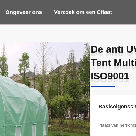
Ongeveer ons
Verzoek om een Citaat
De anti U
De anti U
Tent Mult
Tent Mult
ISO9001
ISO9001
Basiseigensc
Plaats van herkoms