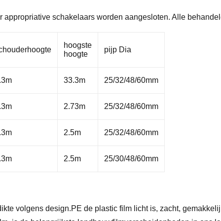
r appropriative schakelaars worden aangesloten. Alle behandelde
hoogste
chouderhoogte
pijp Dia
hoogte
.3m
33.3m
25/32/48/60mm
.3m
2.73m
25/32/48/60mm
.3m
2.5m
25/32/48/60mm
.3m
2.5m
25/30/48/60mm
ikte volgens design.PE de plastic film licht is, zacht, gemakkeli