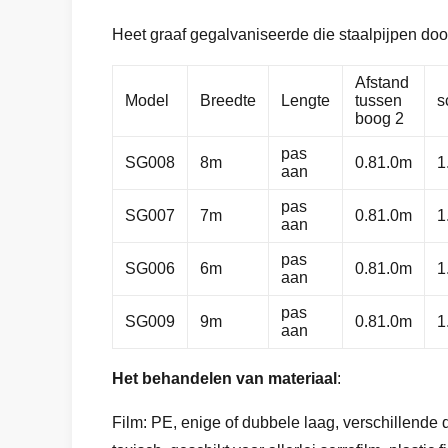
Heet graaf gegalvaniseerde die staalpijpen doo
Afstand
Model
Breedte
Lengte
tussen
s
boog 2
pas
SG008
8m
0.81.0m
1
aan
pas
SG007
7m
0.81.0m
1
aan
pas
SG006
6m
0.81.0m
1
aan
pas
SG009
9m
0.81.0m
1
aan
Het behandelen van materiaal
:
Film: PE, enige of dubbele laag, verschillende d