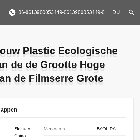
86-8613980853449-8613980853449-8
DU
ouw Plastic Ecologische
ouw Plastic Ecologische
an de de Grootte Hoge
an de de Grootte Hoge
an de Filmserre Grote
an de Filmserre Grote
happen
t:
Sichuan,
Merknaam:
BAOLIDA
China