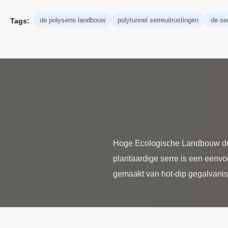
de polyserre landbouw
polytunnel serreuitrustingen
de se
Tags:
Hoge Ecologische Landbouw de 
plantaardige serre is een eenvou