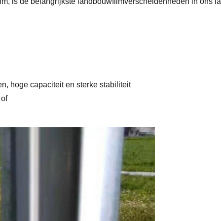
c film, is de belangrijkste landbouwfilmverscheidenheden in ons l
, hoge capaciteit en sterke stabiliteit
 of