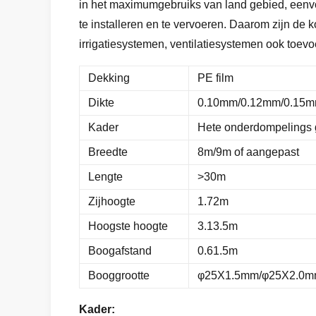
in het maximumgebruiks van land gebied, eenvou
te installeren en te vervoeren. Daarom zijn de k
irrigatiesystemen, ventilatiesystemen ook toev
Dekking
PE film
Dikte
0.10mm/0.12mm/0.15
Kader
Hete onderdompelings 
Breedte
8m/9m of aangepast
Lengte
>30m
Zijhoogte
1.72m
Hoogste hoogte
3.13.5m
Boogafstand
0.61.5m
Booggrootte
φ25X1.5mm/φ25X2.0m
Kader: