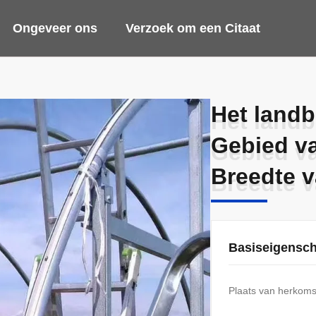
Ongeveer ons
Verzoek om een Citaat
Het landb
Het landb
Gebied v
Gebied v
Breedte v
Breedte v
Basiseigensc
Plaats van herkoms