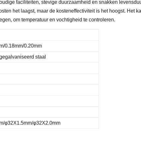
dige faciliteiten, stevige duurzaamheid en snakken levensduur
osten het laagst, maar de kosteneffectiviteit is het hoogst. Het
oegen, om temperatuur en vochtigheid te controleren.
mm/0.18mm/0.20mm
gegalvaniseerd staal
m/φ32X1.5mm/φ32X2.0mm