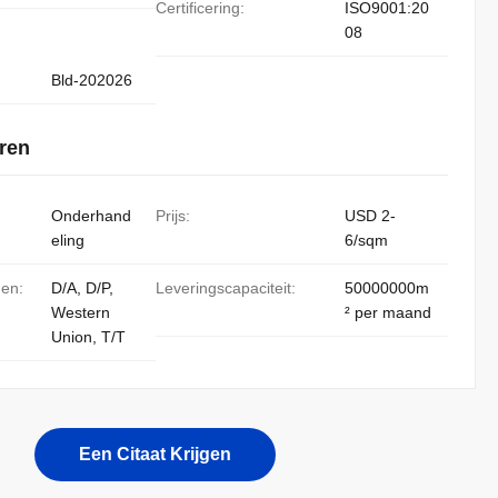
Certificering:
ISO9001:20
08
Bld-202026
ren
Onderhand
Prijs:
USD 2-
eling
6/sqm
den:
D/A, D/P,
Leveringscapaciteit:
50000000m
Western
² per maand
Union, T/T
Een Citaat Krijgen