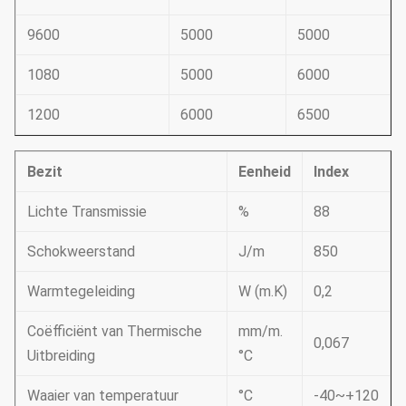
9600
5000
5000
1080
5000
6000
1200
6000
6500
Bezit
Eenheid
Index
Lichte Transmissie
%
88
Schokweerstand
J/m
850
Warmtegeleiding
W (m.K)
0,2
Coëfficiënt van Thermische
mm/m.
0,067
Uitbreiding
°C
Waaier van temperatuur
°C
-40~+120