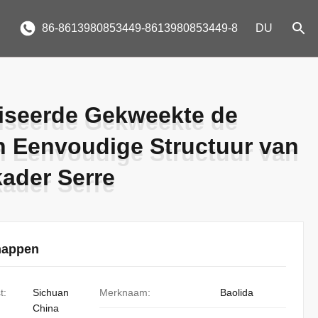
86-8613980853449-8613980853449-8
DU
iseerde Gekweekte de
iseerde Gekweekte de
n Eenvoudige Structuur van
n Eenvoudige Structuur van
kader Serre
kader Serre
happen
t:
Sichuan
Merknaam:
Baolida
China