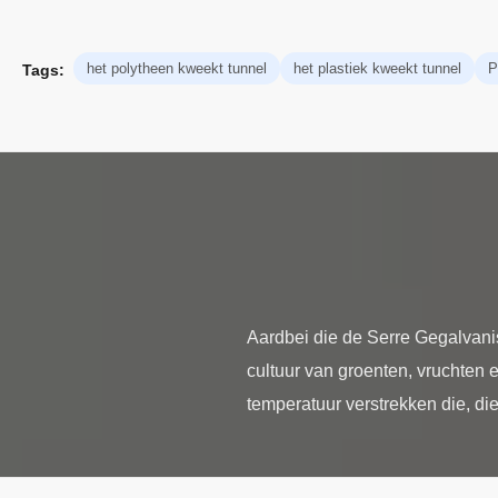
het polytheen kweekt tunnel
het plastiek kweekt tunnel
P
Tags:
Aardbei die de Serre Gegalvanis
cultuur van groenten, vruchten 