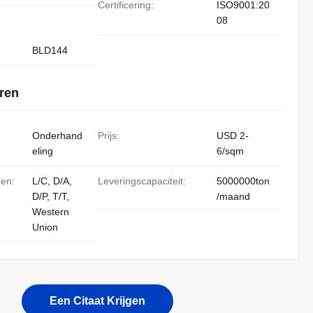
Certificering:
ISO9001:20
08
BLD144
ren
Onderhand
Prijs:
USD 2-
eling
6/sqm
den:
L/C, D/A,
Leveringscapaciteit:
5000000ton
D/P, T/T,
/maand
Western
Union
Een Citaat Krijgen