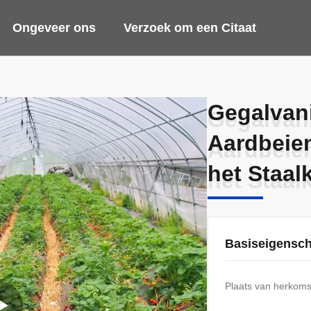
Ongeveer ons
Verzoek om een Citaat
Gegalvan
Gegalvan
Aardbeie
Aardbeie
het Staal
het Staal
Basiseigensc
Plaats van herkoms