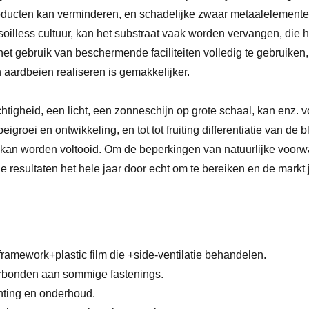
producten kan verminderen, en schadelijke zwaar metaalelement
 soilless cultuur, kan het substraat vaak worden vervangen, die
t gebruik van beschermende faciliteiten volledig te gebruiken
n aardbeien realiseren is gemakkelijker.
tigheid, een licht, een zonneschijn op grote schaal, kan enz. 
groei en ontwikkeling, en tot tot fruiting differentiatie van de b
ig kan worden voltooid. Om de beperkingen van natuurlijke voor
e resultaten het hele jaar door echt om te bereiken en de markt j
ramework+plastic film die +side-ventilatie behandelen.
erbonden aan sommige fastenings.
chting en onderhoud.