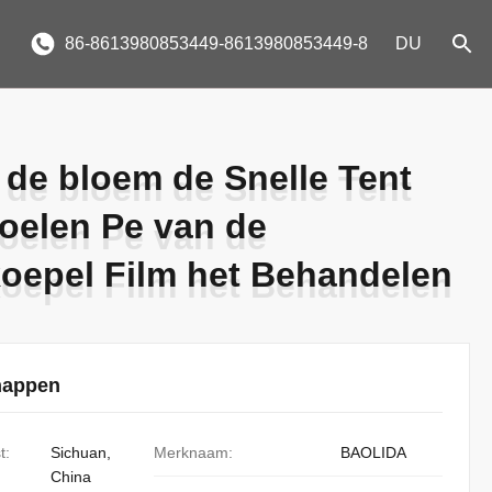
86-8613980853449-8613980853449-8
DU
 de bloem de Snelle Tent
 de bloem de Snelle Tent
oelen Pe van de
oelen Pe van de
oepel Film het Behandelen
oepel Film het Behandelen
happen
t:
Sichuan,
Merknaam:
BAOLIDA
China