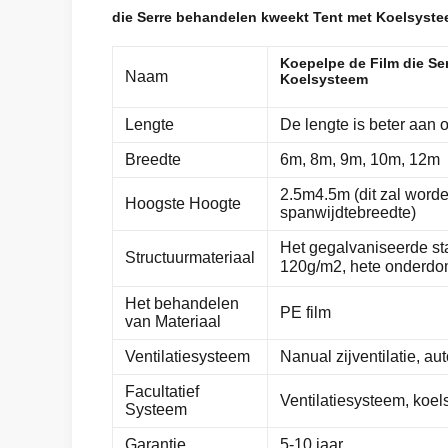
die Serre behandelen kweekt Tent met Koelsyst
Koepelpe de Film die Se
Naam
Koelsysteem
Lengte
De lengte is beter aan
Breedte
6m, 8m, 9m, 10m, 12m
2.5m4.5m (dit zal word
Hoogste Hoogte
spanwijdtebreedte)
Het gegalvaniseerde sta
Structuurmateriaal
120g/m2, hete onderdo
Het behandelen
PE film
van Materiaal
Ventilatiesysteem
Nanual zijventilatie, au
Facultatief
Ventilatiesysteem, koel
Systeem
Garantie
5-10 jaar