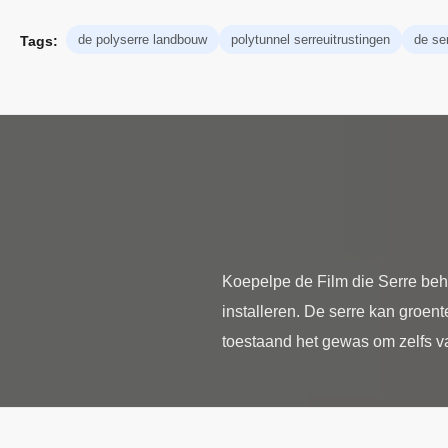
de polyserre landbouw
polytunnel serreuitrustingen
de se
Tags:
Koepelpe de Film die Serre beh
installeren. De serre kan groen