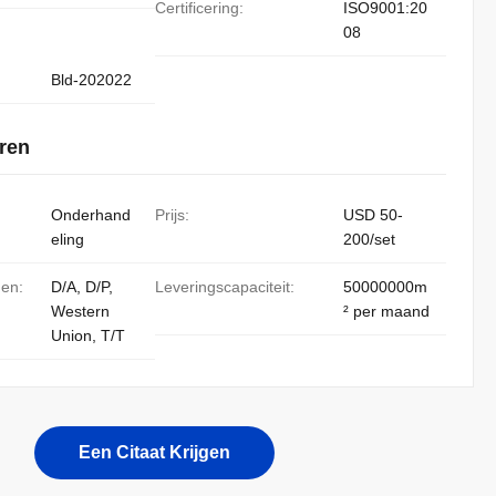
Certificering:
ISO9001:20
08
Bld-202022
ren
Onderhand
Prijs:
USD 50-
eling
200/set
den:
D/A, D/P,
Leveringscapaciteit:
50000000m
Western
² per maand
Union, T/T
Een Citaat Krijgen