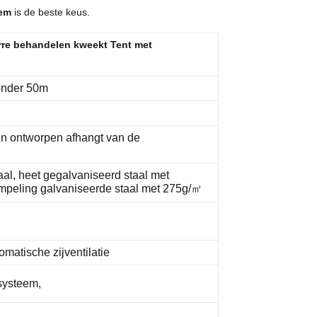
eem
is de beste keus.
rre behandelen kweekt Tent met
 onder 50m
en ontworpen afhangt van de
al, heet gegalvaniseerd staal met
mpeling galvaniseerde staal met 275g/㎡
tomatische zijventilatie
systeem,