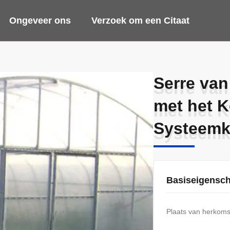
Ongeveer ons
Verzoek om een Citaat
Serre van
Serre van
met het K
met het K
Systeemk
Systeemk
Basiseigensc
Plaats van herkoms