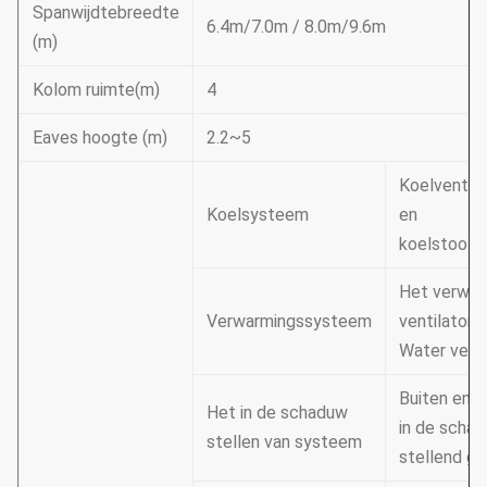
Spanwijdtebreedte
6.4m/7.0m / 8.0m/9.6m
(m)
Kolom ruimte(m)
4
Eaves hoogte (m)
2.2~5
Koelventila
Koelsysteem
en
koelstootk
Het verwa
Verwarmingssysteem
ventilator 
Water ver
Buiten en b
Het in de schaduw
in de scha
stellen van systeem
stellend gor