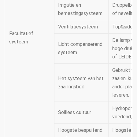
Irrigatie en
Druppelbev
bemestingssysteem
of nevelirri
Ventilatiesysteem
Top&sideve
Facultatief
De lamp va
systeem
Licht compenserend
hoge drukna
systeem
of LEIDENE
Gebruikt vo
Het systeem van het
zaaien, kun
zaailingsbed
ander plan
leveren.
Hydroponic
Soilless cultuur
voedend, e
Hoogste bespuitend
Hoogste sp