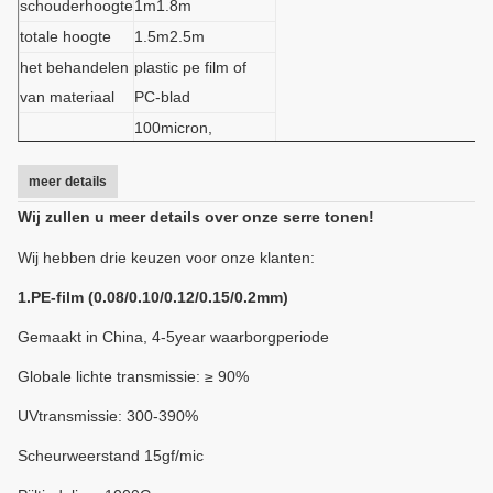
schouderhoogte
1m1.8m
totale hoogte
1.5m2.5m
het behandelen
plastic pe film of
van materiaal
PC-blad
100micron,
dikte van het
120micron,
meer details
behandelen
150micron of
Wij zullen u meer details over onze serre tonen!
costomized
Wij hebben drie keuzen voor onze klanten:
1.PE-film (0.08/0.10/0.12/0.15/0.2mm)
Gemaakt in China, 4-5year waarborgperiode
Globale lichte transmissie: ≥ 90%
UVtransmissie: 300-390%
Scheurweerstand 15gf/mic