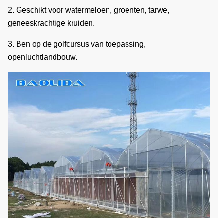
2. Geschikt voor watermeloen, groenten, tarwe,
40x80mm, 80X80mm… enz.
geneeskrachtige kruiden.
De dikte van de
1.5mm, 2.0mm, 2.5mm, 3.0mm,
3. Ben op de golfcursus van toepassing,
staalbuis
3.5mm of aangepast
openluchtlandbouw.