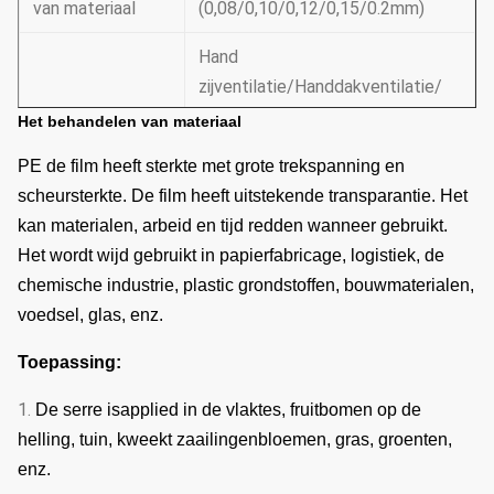
van materiaal
(0,08/0,10/0,12/0,15/0.2mm)
Hand
zijventilatie/Handdakventilatie/
Ventilatie
Het behandelen van materiaal
Elektrische
zijventilatie/dakventilatie
PE de film heeft sterkte met grote trekspanning en
scheursterkte. De film heeft uitstekende transparantie. Het
kan materialen, arbeid en tijd redden wanneer gebruikt.
De boogafstand
1.33m / 1.2/1,0/2,0 of aangepast
Het wordt wijd gebruikt in papierfabricage, logistiek, de
25mm, 32mm, 48mm of
chemische industrie, plastic grondstoffen, bouwmaterialen,
Boogdiameter
aangepast
voedsel, glas, enz.
50mm, 60mm, 76mm, 89mm,
Toepassing:
114mm, 50X70mm, 60X80mm
1.
De serre isapplied in de vlaktes, fruitbomen op de
50x100mm, 80x80mm,
helling, tuin, kweekt zaailingenbloemen, gras, groenten,
Hoofdpijler
100X100mm
enz.
Norm: 60mm, 50X70mm,