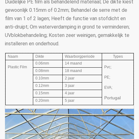
Duidelijke PE film als behandelend materiaal; De dikte kiest
gewoonlijk 0.15mm of 0.2mm; Behandel de serre met de
film van 1 of 2 lagen; Heeft de functie van stofdicht en
anti-druipt; Om waterverdamping in grond te verminderen;
UVblokbehandeling; Kosten zeer weinigen, gemakkelijk te
installeren en onderhoud.
Naam
Dikte
Waarborgperiode
Types
0.06mm
14 maand
Plastic Film
Pvc;
0.08mm
18 maand
PE;
0.10mm
2 jaar
0.12mm
3 jaar
EVA
;
0.15mm
4 jaar
Portugal
0.20mm
5 jaar