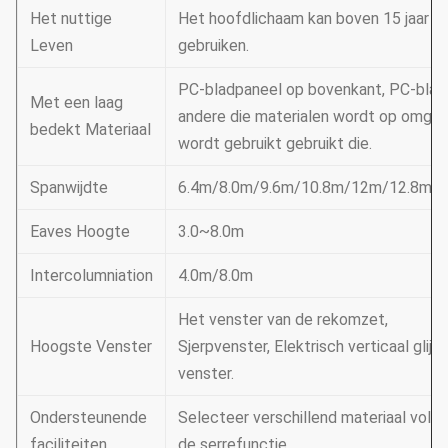
Het nuttige
Het hoofdlichaam kan boven 15 jaar
Leven
gebruiken.
PC-bladpaneel op bovenkant, PC-blad
Met een laag
andere die materialen wordt op omgev
bedekt Materiaal
wordt gebruikt gebruikt die.
Spanwijdte
6.4m/8.0m/9.6m/10.8m/12m/12.8m/
Eaves Hoogte
3.0~8.0m
Intercolumniation
4.0m/8.0m
Het venster van de rekomzet,
Hoogste Venster
Sjerpvenster, Elektrisch verticaal glijd
venster.
Ondersteunende
Selecteer verschillend materiaal volg
faciliteiten
de serrefunctie.